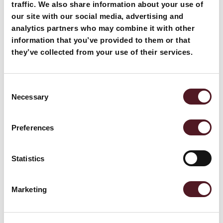
traffic. We also share information about your use of
Wir bei Redpack freuen uns, Ihnen mit unseren
our site with our social media, advertising and
cleveren Verpackungslösungen dabei zu helfen, Ihre
analytics partners who may combine it with other
Kosten zu senden und etwas Gutes für die Umwelt zu
information that you’ve provided to them or that
tun. Und zugegeben: Wir sind auch ein bisschen stolz
they’ve collected from your use of their services.
darauf. Denn unsere Schlauchbeutelmaschinen zum
Verpacken ohne Tray sind branchenführend. Allein in
den letzten 18 Monaten waren 80 % unserer
Consent
produzierten Maschinen darauf spezialisiert, auch
Necessary
Selection
ohne Tray optimal zu verpacken.
Sie möchten auch Verpackungsmaterial sparen und
Preferences
Ihre Kosten reduzieren? Dann entdecken Sie jetzt
unsere
Redpack-Verpackungsmaschinen!
Statistics
Marketing