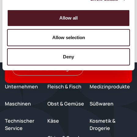
Allow all
Jetzt anfragen – effizient
Allow selection
verpacken dank Redpack
Flowpack-Maschinen
Deny
Unverbindlich anfragen
Unternehmen
Fleisch & Fisch
Medizinprodukte
Maschinen
Obst & Gemüse
Süßwaren
Technischer
Käse
Kosmetik &
Service
Drogerie