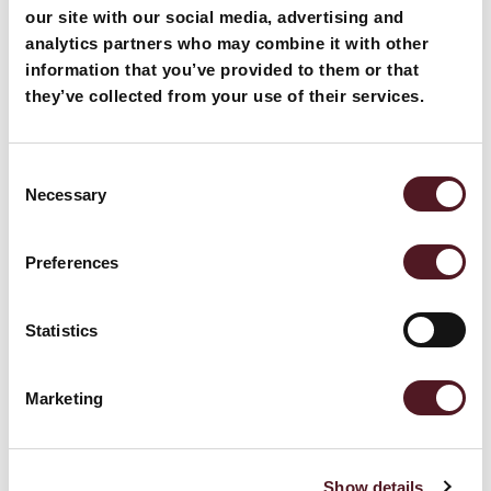
Charles Fletcher & Rick Briston
our site with our social media, advertising and
c/o Redpack Europe GmbH
analytics partners who may combine it with other
An den Eichen 12
information that you’ve provided to them or that
42699 Solingen,
they’ve collected from your use of their services.
Deutschland
Sie möchten Ihre Produkte effizient und
Consent
nachhaltig verpacken?
Necessary
Selection
Wenn Sie mehr über Redpack und unsere individuellen
Lösungen erfahren möchten, nehmen Sie gerne
Preferences
Kontakt zu uns auf. Gerne analysieren wir gemeinsam
mit Ihnen Ihren aktuellen Bedarf und erstellen im
Statistics
Nachgang ein maßgeschneidertes Angebot.
Ihre Produktion befindet sich in England oder Polen?
Marketing
Hier geht es zu unseren Verpackungsmaschinen für
Chips und Snacks
im
englischen
und
polnischen
Markt!
Show details