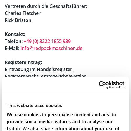
Vertreten durch die Geschäftsführer:
Charles Fletcher
Rick Briston
Kontakt:
Telefon:
+49 (0) 3222 1855 939
E-Mail:
info@redpackmaschinen.de
Registereintrag:
Eintragung im Handelsregister.
Registergericht: Amtsgericht Wetzlar
Registernummer: HRB 8960
Umsatzsteuer-Identifikationsnummer gemäß § 27 a
Umsatzsteuergesetz:
This website uses cookies
DE293869856
We use cookies to personalise content and ads, to
provide social media features and to analyse our
Verantwortlich
für den Inhalt nach § 55 Abs. 2 RStV
:
traffic. We also share information about your use of