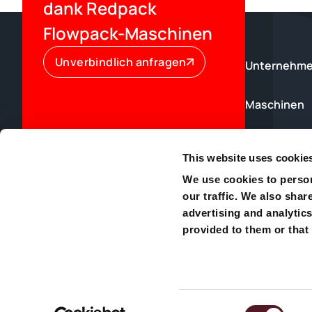
dank Redpack
Flowpack-Maschinen
Unverbindlich anfragen
Unternehm
Maschinen
Technischer
This website uses cookie
We use cookies to person
News
our traffic. We also shar
advertising and analytic
Redpack Europe GmbH, An den Eichen 12,
Kontakt
provided to them or that 
42699 Solingen, Deutschland
info@redpackmaschinen.de
+49 (0) 3222 1855 93
© 2024, Redpack Verpackungsma
Consent