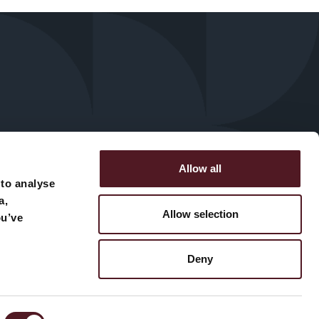
Allow all
 to analyse
ck
a,
Allow selection
ou’ve
Nutzungsbedingungen
Cookie policy
Deny