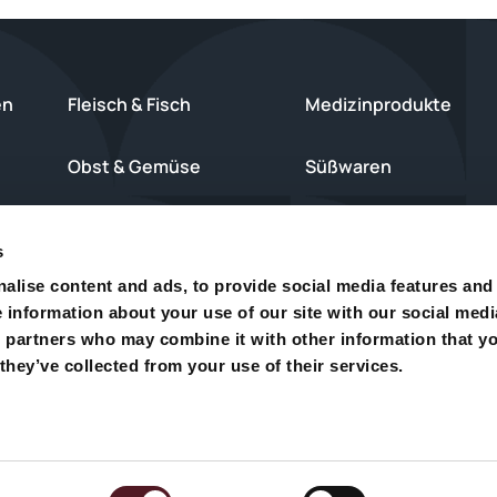
en
Fleisch & Fisch
Medizinprodukte
Obst & Gemüse
Süßwaren
 Service
Käse
Kosmetik & Drogerie
s
alise content and ads, to provide social media features and
Chips & Snacks
Kuchen, Kekse & Gebä
e information about your use of our site with our social medi
s partners who may combine it with other information that y
Brot, Brötchen & Backwaren
Weitere Produkte
they’ve collected from your use of their services.
9
Impressum
Datenschutz
schinen. Alle Rechte vorbehalten.