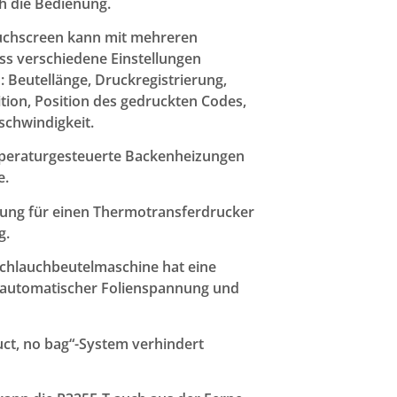
h die Bedienung.
ouchscreen kann mit mehreren
s verschiedene Einstellungen
 Beutellänge, Druckregistrierung,
tion, Position des gedruckten Codes,
schwindigkeit.
mperaturgesteuerte Backenheizungen
e.
erung für einen Thermotransferdrucker
g.
 Schlauchbeutelmaschine hat eine
t automatischer Folienspannung und
duct, no bag“-System verhindert