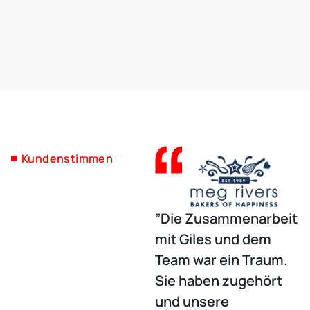
Kundenstimmen
”Die Zusammenarbeit
„
mit Giles und dem
e
Team war ein Traum.
M
Sie haben zugehört
2
und unsere
l