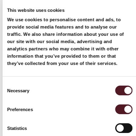
Unabhängige,
This website uses cookies
temperaturgesteuerte
We use cookies to personalise content and ads, to
Backenheizungen
provide social media features and to analyse our
versiegeln die
traffic. We also share information about your use of
Flowpacks besonders
our site with our social media, advertising and
präzise.
analytics partners who may combine it with other
Erleichterte Wartung:
information that you’ve provided to them or that
Die integrierte
they’ve collected from your use of their services.
Halterung für einen
Thermotransferdrucker
hat einen einfachen
Consent
Necessary
Zugang für die
Selection
Wartung.
Preferences
Effizienter
Maschinenantrieb: Die
NTS Box Motion hat
Statistics
eine elektronisch