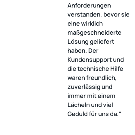
Anforderungen
M
verstanden, bevor sie
w
eine wirklich
M
maßgeschneiderte
E
Lösung geliefert
d
haben. Der
e
Kundensupport und
u
die technische Hilfe
h
waren freundlich,
J
zuverlässig und
w
immer mit einem
i
Lächeln und viel
d
Geduld für uns da.“
w
T
p