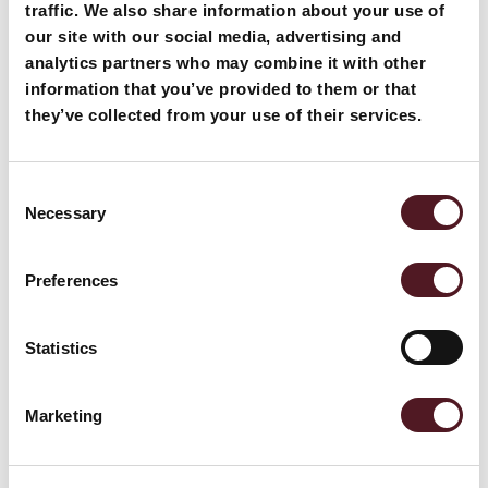
traffic. We also share information about your use of
our site with our social media, advertising and
February 17, 2026
analytics partners who may combine it with other
Bedienerfreundliche HMIs in der Frischp
information that you’ve provided to them or that
rodukte-Verpackung: Effizienz sichern tr
they’ve collected from your use of their services.
otz Personalfluktuation
Consent
Read more
Necessary
Selection
Preferences
Statistics
Marketing