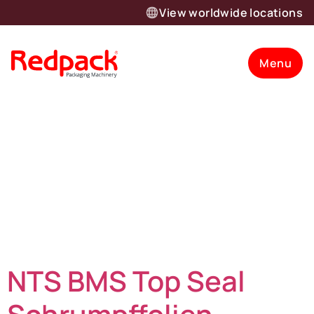
View worldwide locations
Menu
Machine type
category:
Schrumpffolien-
Verpackungsmasc
NTS BMS Top Seal