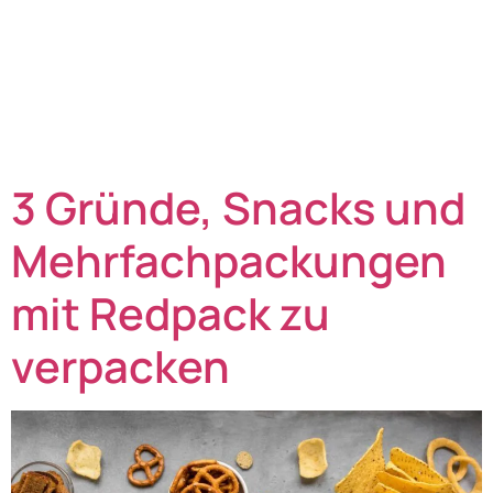
Ungeachtet der Fortschritte im Bereich Recycling steht
die Kunststoffindustrie weltweit vor neuen
wirtschaftlichen Herausforderungen: So verzeichnete
die Plastikproduktion im dritten Quartal 2024 einen
Rückgang von 2,4 %.² Nach Angaben des NABU fallen
rund 55 % der Kunststoffabfälle […]
3 Gründe, Snacks und
Mehrfachpackungen
mit Redpack zu
verpacken