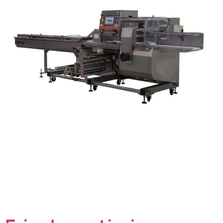
Erzeuger von frischen Kräutern stehen vor großen
Herausforderungen: Die Kräuterernte ist äußerst
empfindlich und erfordert präzise Handhabung. Kräuter
wie Basilikum, Koriander, Petersilie, Minze, Rosmarin
und Thymian sind nicht nur aromatisch, sondern auch
sehr anfällig für Qualitätsverluste. Bereits kurz nach der
Ernte setzen Prozesse wie Oxidation und Austrocknung
ein, was zu einem Verlust der darin enthaltenen […]