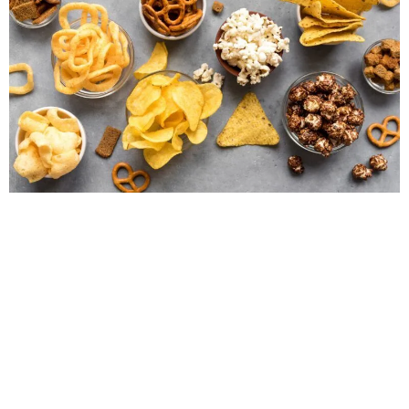
Snacks und Mehrfachpackungen zu verpacken, bringt
ganz eigene Herausforderungen mit sich. Wir bei
Redpack kennen diese Herausforderungen seit über 30
Jahren – denn seit dieser Zeit verpacken unsere
spezialisierten Verpackungsmaschinen weltweit für
Unternehmen dieser Branche. Manche von ihnen sogar
vom ersten Tag unentwegt bis heute. Warum unsere
Verpackungsmaschinen für Snacks und
Mehrfachpackungen die beste Wahl […]