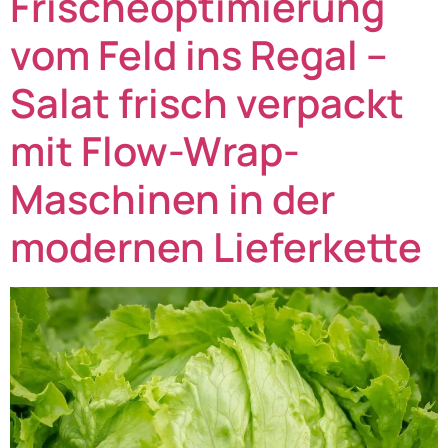
Frischeoptimierung
vom Feld ins Regal –
Salat frisch verpackt
mit Flow-Wrap-
Maschinen in der
modernen Lieferkette