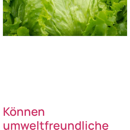
In einer Zeit, in der Verbraucher zunehmend Wert auf
Frische und Qualität legen, spielt Salat verpacken mit
Flow-Wrap eine entscheidende Rolle. Produzenten
stehen vor der Herausforderung, die Zeitspanne
zwischen Ernte und Supermarktregal zu minimieren –
und dabei höchste Produktqualität zu sichern. Mit
moderner Flow-Wrap-Technologielässt sich Salat direkt
nach der Ernte effizient und schonend verpacken.
Genau hier setzt […]
Können
umweltfreundliche