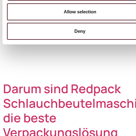
Allow selection
2021 traf sich unser leitender Direktor Gary Howard
Deny
zum Interview mit dem englischen Business Focus
Magazine. Erschienen ist das Interview im Oktober 2021
– das ganze Interview lesen Sie hier auf Deutsch – oder
in der Original-Version als PDF. „Pushing the envelope“ –
Den Rahmen sprengen: wie ein Familienunternehmen
die Spitze der Verpackungsindustrie erobert hat […]
Darum sind Redpack
Schlauchbeutelmasch
die beste
Verpackungslösung