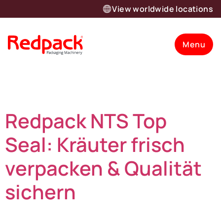
View worldwide locations
Menu
Category:
CSR
Redpack NTS Top
Seal: Kräuter frisch
verpacken & Qualität
sichern